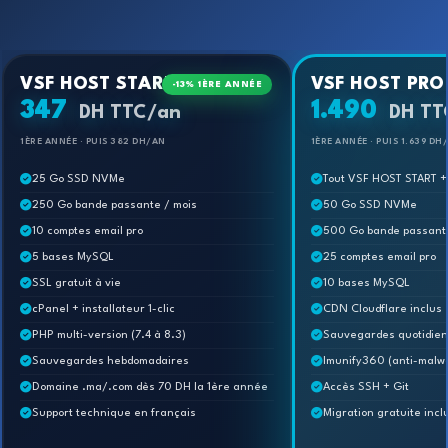
VSF HOST START
VSF HOST PRO
-13% 1ÈRE ANNÉE
347
1.490
DH TTC/an
DH TT
1ÈRE ANNÉE · PUIS 382 DH/AN
1ÈRE ANNÉE · PUIS 1.639 DH
25 Go SSD NVMe
Tout VSF HOST START +
250 Go bande passante / mois
50 Go SSD NVMe
10 comptes email pro
500 Go bande passante
5 bases MySQL
25 comptes email pro
SSL gratuit à vie
10 bases MySQL
cPanel + installateur 1-clic
CDN Cloudflare inclus
PHP multi-version (7.4 à 8.3)
Sauvegardes quotidienn
Sauvegardes hebdomadaires
Imunify360 (anti-malw
Domaine .ma/.com dès 70 DH la 1ère année
Accès SSH + Git
Support technique en français
Migration gratuite incl