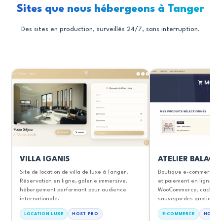
Sites que nous hébergeons à Tanger
Des sites en production, surveillés 24/7, sans interruption.
VILLA IGANIS
ATELIER BALAG
Site de location de villa de luxe à Tanger.
Boutique e-commerce av
Réservation en ligne, galerie immersive,
et paiement en ligne. 
hébergement performant pour audience
WooCommerce, cache h
internationale.
sauvegardes quotidien
LOCATION LUXE
HOST PRO
E-COMMERCE
HOST 