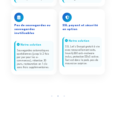
Pas de sauvegardes ou
SSL payant et sécurité
sauvegardes
en option
inutilisables
Notre solution
Notre solution
SSL Let's Encrypt gratuit à vie
avec renouvellement auto,
Sauvegardes automatiques
Imunify360 anti-malware
quotidiennes (jusqu'à 2 fois
inclus, protection DDoS active.
par jour pour les e-
Tout est dans le pack, pas de
commerces), rétention 30
mauvaise surprise.
jours, restauration en 1 clic
sans frais supplémentaires.