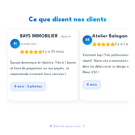
Ce que disent nos clients
BAYS IMMOBILIER
Atelier Balagan
· Agence
· E-
AB
BI
il y a 1 an
immobilière
il y a 10 mois
Vraiment top ! Très professionnel, cr
réactif. Notre site e-commerce a été 
Équipe dynamique et réactive. Très à l'écoute
dans les délais avec un design mode
et force de proposition sur nos projets. Je
Merci VSF !
recommande vivement leurs services !
4 avis
5 avis · 3 photos
Glisser pour voir →