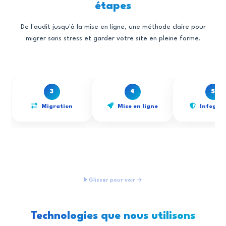
étapes
De l'audit jusqu'à la mise en ligne, une méthode claire pour
migrer sans stress et garder votre site en pleine forme.
3
4
5
Migration
Mise en ligne
Infogér
Glisser pour voir →
Technologies que nous utilisons