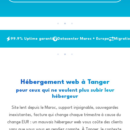
99.9% Uptime garanti
Datacenter Maroc + Europe
Migratio
Hébergement web à Tanger
pour ceux qui ne veulent plus subir leur
hébergeur
Site lent depuis le Maroc, support injoignable, sauvegardes
inexistantes, facture qui change chaque trimestre à cause du
change EUR : un mauvais hébergeur web vous coûte des clients
sans que vous vous en rendiez compte. À Tanger, le contexte