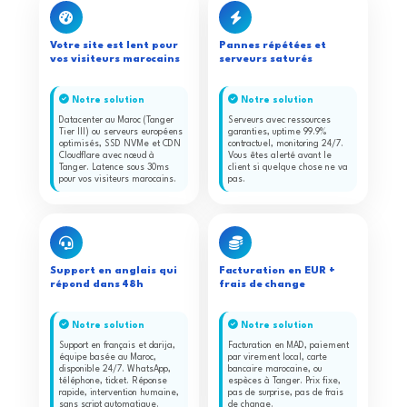
Votre site est lent pour
Pannes répétées et
vos visiteurs marocains
serveurs saturés
Notre solution
Notre solution
Datacenter au Maroc (Tanger
Serveurs avec ressources
Tier III) ou serveurs européens
garanties, uptime 99.9%
optimisés, SSD NVMe et CDN
contractuel, monitoring 24/7.
Cloudflare avec nœud à
Vous êtes alerté avant le
Tanger. Latence sous 30ms
client si quelque chose ne va
pour vos visiteurs marocains.
pas.
Support en anglais qui
Facturation en EUR +
répond dans 48h
frais de change
Notre solution
Notre solution
Support en français et darija,
Facturation en MAD, paiement
équipe basée au Maroc,
par virement local, carte
disponible 24/7. WhatsApp,
bancaire marocaine, ou
téléphone, ticket. Réponse
espèces à Tanger. Prix fixe,
rapide, intervention humaine,
pas de surprise, pas de frais
sans script automatique.
de change.