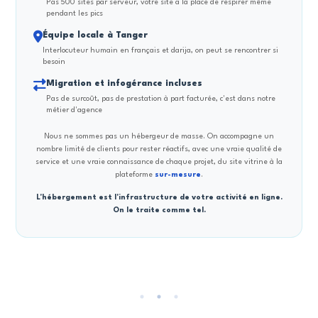
Pas 500 sites par serveur, votre site a la place de respirer même
pendant les pics
Équipe locale à Tanger
Interlocuteur humain en français et darija, on peut se rencontrer si
besoin
Migration et infogérance incluses
Pas de surcoût, pas de prestation à part facturée, c'est dans notre
métier d'agence
Nous ne sommes pas un hébergeur de masse. On accompagne un
nombre limité de clients pour rester réactifs, avec une vraie qualité de
service et une vraie connaissance de chaque projet, du site vitrine à la
plateforme
sur-mesure
.
L'hébergement est l'infrastructure de votre activité en ligne.
On le traite comme tel.