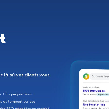
t
 là où vos clients vous
Conciergerie Tange
conciergerie › tanger
BAYS IMMOBILIER
e. Chaque jour sans
Découvrez notre
expertise à
lés et tombent sur vos
bays-immobilier.ma › Concierge
Nos Prestations