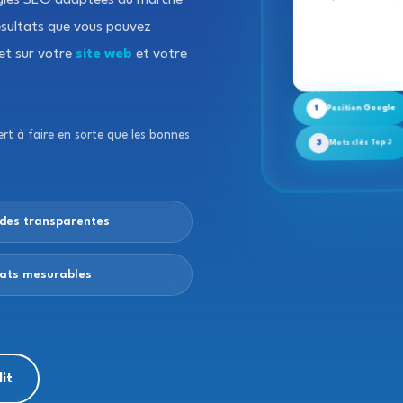
égies SEO adaptées au marché
Gestion, Location... Réservez d
résultats que vous pouvez
ret sur votre
site web
et votre
1
Position Google
ert à faire en sorte que les bonnes
3
Mots clés Top 3
des transparentes
tats mesurables
it