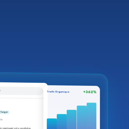
r
+362%
Trafic Organique
 Tanger
.
rie